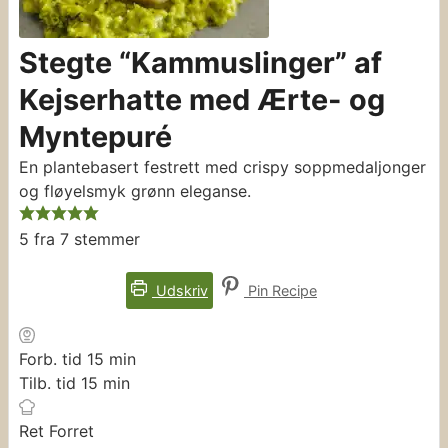
Stegte “Kammuslinger” af
Kejserhatte med Ærte- og
Myntepuré
En plantebasert festrett med crispy soppmedaljonger
og fløyelsmyk grønn eleganse.
5
fra
7
stemmer
Udskriv
Pin Recipe
minutter
Forb. tid
15
min
minutter
Tilb. tid
15
min
Ret
Forret