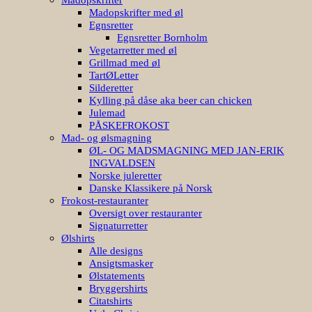
Madopskrifter med øl
Egnsretter
Egnsretter Bornholm
Vegetarretter med øl
Grillmad med øl
TartØLetter
Silderetter
Kylling på dåse aka beer can chicken
Julemad
PÅSKEFROKOST
Mad- og ølsmagning
ØL- OG MADSMAGNING MED JAN-ERIK
INGVALDSEN
Norske juleretter
Danske Klassikere på Norsk
Frokost-restauranter
Oversigt over restauranter
Signaturretter
Ølshirts
Alle designs
Ansigtsmasker
Ølstatements
Bryggershirts
Citatshirts