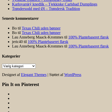
Karlovarský knedlík – Tjekkiske Carlsbad Dumplings
Trøndersodd med Øl – Trøndersk Tradition
Seneste kommentarer
Bo
til
Texas Chili uden bønner
Bo
til
Texas Chili uden bønner
Lau Anneberg Maack-Krommes
til
100% Plantebaseret flæsk
jeric40
til
100% Plantebaseret flæsk
Lau Anneberg Maack-Krommes
til
100% Plantebaseret flæsk
Kategorier
Kategorier
Designet af
Elegant Themes
| Støttet af
WordPress
Pin It on Pinterest