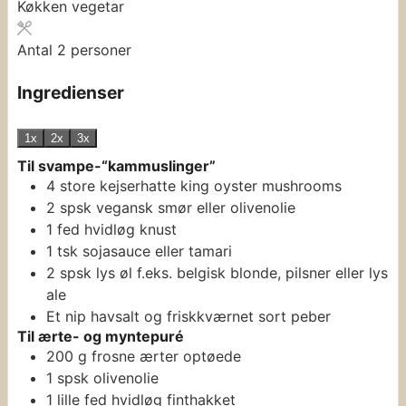
Køkken
vegetar
Antal
2
personer
Ingredienser
1x
2x
3x
Til svampe-“kammuslinger”
4
store kejserhatte
king oyster mushrooms
2
spsk
vegansk smør eller olivenolie
1
fed
hvidløg
knust
1
tsk
sojasauce eller tamari
2
spsk
lys øl
f.eks. belgisk blonde, pilsner eller lys
ale
Et nip havsalt og friskkværnet sort peber
Til ærte- og myntepuré
200
g
frosne ærter
optøede
1
spsk
olivenolie
1
lille fed hvidløg
finthakket