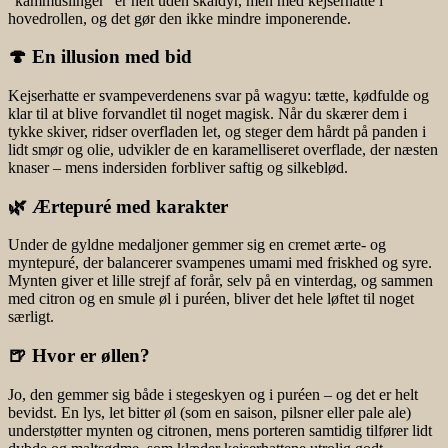
“kammuslinger” er helt uden skaldyr, men med kejserhatte i
hovedrollen, og det gør den ikke mindre imponerende.
🍄 En illusion med bid
Kejserhatte er svampeverdenens svar på wagyu: tætte, kødfulde og
klar til at blive forvandlet til noget magisk. Når du skærer dem i
tykke skiver, ridser overfladen let, og steger dem hårdt på panden i
lidt smør og olie, udvikler de en karamelliseret overflade, der næsten
knaser – mens indersiden forbliver saftig og silkeblød.
🌿 Ærtepuré med karakter
Under de gyldne medaljoner gemmer sig en cremet ærte- og
myntepuré, der balancerer svampenes umami med friskhed og syre.
Mynten giver et lille strejf af forår, selv på en vinterdag, og sammen
med citron og en smule øl i puréen, bliver det hele løftet til noget
særligt.
🍺 Hvor er øllen?
Jo, den gemmer sig både i stegeskyen og i puréen – og det er helt
bevidst. En lys, let bitter øl (som en saison, pilsner eller pale ale)
understøtter mynten og citronen, mens porteren samtidig tilfører lidt