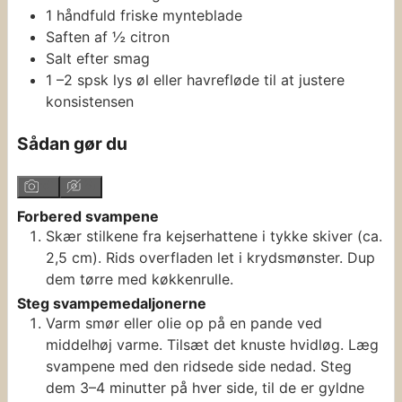
1
håndfuld friske mynteblade
Saften af ½ citron
Salt efter smag
1
–2 spsk lys øl eller havrefløde
til at justere
konsistensen
Sådan gør du
Forbered svampene
Skær stilkene fra kejserhattene i tykke skiver (ca.
2,5 cm). Rids overfladen let i krydsmønster. Dup
dem tørre med køkkenrulle.
Steg svampemedaljonerne
Varm smør eller olie op på en pande ved
middelhøj varme. Tilsæt det knuste hvidløg. Læg
svampene med den ridsede side nedad. Steg
dem 3–4 minutter på hver side, til de er gyldne