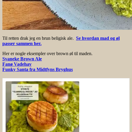
Til retten drak jeg en brun beligisk ale.
Se hvordan mad og øl
passer sammen her.
Her er nogle eksempler over brown øl til maden.
Svaneke Brown Ale
Fanø Vadehav
Funky Santa fra Midtfyns Bryghus