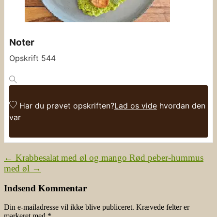
Noter
Opskrift 544
Har du prøvet opskriften?
Lad os vide
hvordan den
var
←
Krabbesalat med øl og mango
Rød peber-hummus
med øl
→
Indsend Kommentar
Din e-mailadresse vil ikke blive publiceret.
Krævede felter er
markeret med
*