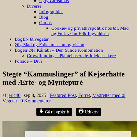
Ugly Christmas
Diverse
Infographics
Blog
Om os
Cookie- og privatlivspolitik hos Øl, Mad
og Folk v/Jan Erik Ingvaldsen
BogEN Ølvegetar
ØL, Mad og Folks mission og vision
Bogen Øl i Kålrabi – Den Sunde Kombination
Crowdfunding – Plantebaserede Juleklassikere
Forside – Divi
Stegte “Kammuslinger” af Kejserhatte
med Ærte- og Myntepuré
af
jeric40
|
sep 8, 2025
|
Featured Post
,
Forret
,
Madretter med øl
,
Vegetar
|
0 Kommentarer
Gå til opskrift
Udskriv