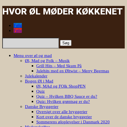
HVOR ØL MØDER KØKKENET
Følg
Følg
Søg
efter:
Menu over øl og mad
Øl, Mad og Folk – Musik
Grill Hits – Med Skum På
Julehits med en Øltwist – Merry Beermas
Julekalender
Bogen Øl i Mad
Øl, MAd og FOlk ShopPEN
Quiz
Quiz – Hvilken BBQ Sauce er du?
Quiz: Hvilken grøntsag er du?
Danske Bryggerier
Oversigt over alle bryggerier
Kort over de danske bryggerier
Sommerens øloplevelser i Danmark 2020
Madopskrifter