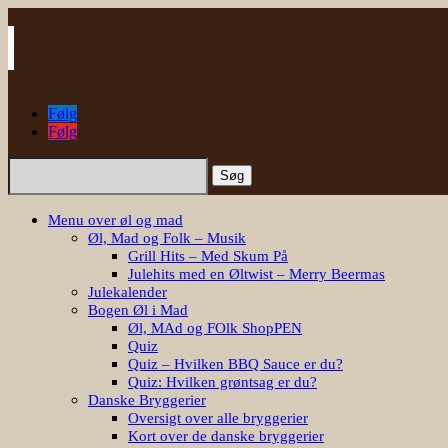
Følg
Følg
Søg
efter:
Menu over øl og mad
Øl, Mad og Folk – Musik
Grill Hits – Med Skum På
Julehits med en Øltwist – Merry Beermas
Julekalender
Bogen Øl i Mad
Øl, MAd og FOlk ShopPEN
Quiz
Quiz – Hvilken BBQ Sauce er du?
Quiz: Hvilken grøntsag er du?
Danske Bryggerier
Oversigt over alle bryggerier
Kort over de danske bryggerier