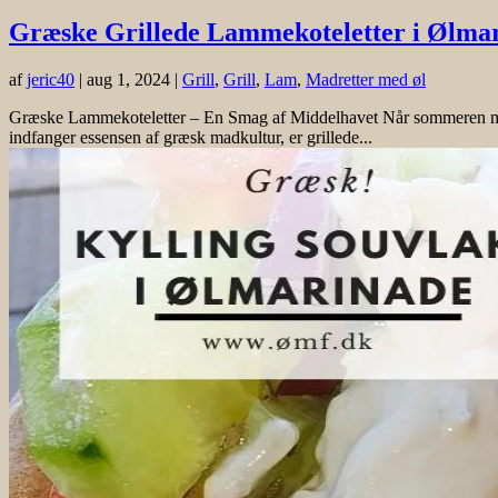
Græske Grillede Lammekoteletter i Ølma
af
jeric40
|
aug 1, 2024
|
Grill
,
Grill
,
Lam
,
Madretter med øl
Græske Lammekoteletter – En Smag af Middelhavet Når sommeren melder s
indfanger essensen af græsk madkultur, er grillede...