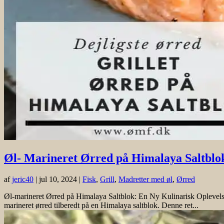
Øl- Marineret Ørred på Himalaya Saltblo
af
jeric40
|
jul 10, 2024
|
Fisk
,
Grill
,
Madretter med øl
,
Ørred
Øl-marineret Ørred på Himalaya Saltblok: En Ny Kulinarisk Oplevelse f
marineret ørred tilberedt på en Himalaya saltblok. Denne ret...