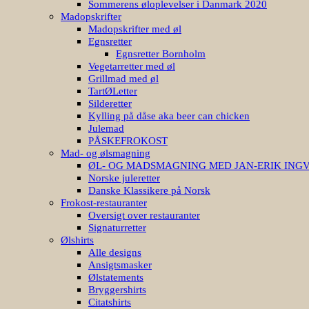
Sommerens øloplevelser i Danmark 2020
Madopskrifter
Madopskrifter med øl
Egnsretter
Egnsretter Bornholm
Vegetarretter med øl
Grillmad med øl
TartØLetter
Silderetter
Kylling på dåse aka beer can chicken
Julemad
PÅSKEFROKOST
Mad- og ølsmagning
ØL- OG MADSMAGNING MED JAN-ERIK ING
Norske juleretter
Danske Klassikere på Norsk
Frokost-restauranter
Oversigt over restauranter
Signaturretter
Ølshirts
Alle designs
Ansigtsmasker
Ølstatements
Bryggershirts
Citatshirts