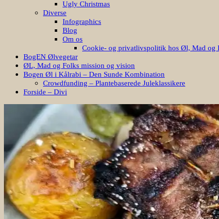
Ugly Christmas
Diverse
Infographics
Blog
Om os
Cookie- og privatlivspolitik hos Øl, Mad og 
BogEN Ølvegetar
ØL, Mad og Folks mission og vision
Bogen Øl i Kålrabi – Den Sunde Kombination
Crowdfunding – Plantebaserede Juleklassikere
Forside – Divi