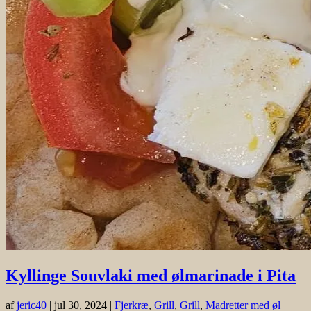
Kyllinge Souvlaki med ølmarinade i Pita
af
jeric40
|
jul 30, 2024
|
Fjerkræ
,
Grill
,
Grill
,
Madretter med øl