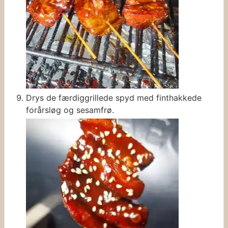
Drys de færdiggrillede spyd med finthakkede
forårsløg og sesamfrø.