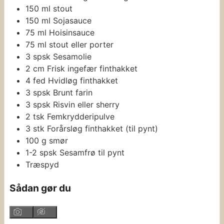
150
ml
stout
150
ml
Sojasauce
75
ml
Hoisinsauce
75
ml
stout eller porter
3
spsk
Sesamolie
2
cm
Frisk ingefær
finthakket
4
fed
Hvidløg
finthakket
3
spsk
Brunt farin
3
spsk
Risvin eller sherry
2
tsk
Femkrydderipulve
3
stk
Forårsløg
finthakket (til pynt)
100
g
smør
1-2
spsk
Sesamfrø
til pynt
Træspyd
Sådan gør du