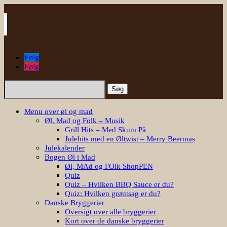
Følg
Følg
Søg
efter:
Menu over øl og mad
Øl, Mad og Folk – Musik
Grill Hits – Med Skum På
Julehits med en Øltwist – Merry Beermas
Julekalender
Bogen Øl i Mad
Øl, MAd og FOlk ShopPEN
Quiz
Quiz – Hvilken BBQ Sauce er du?
Quiz: Hvilken grøntsag er du?
Danske Bryggerier
Oversigt over alle bryggerier
Kort over de danske bryggerier