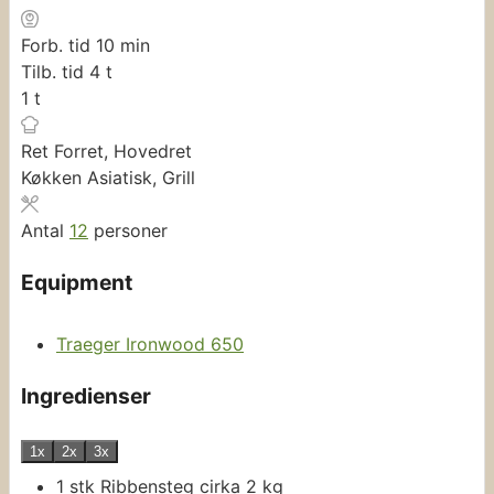
minutter
Forb. tid
10
min
timer
Tilb. tid
4
t
time
1
t
Ret
Forret, Hovedret
Køkken
Asiatisk, Grill
Antal
12
personer
Equipment
Traeger Ironwood 650
Ingredienser
1x
2x
3x
1
stk
Ribbensteg
cirka 2 kg