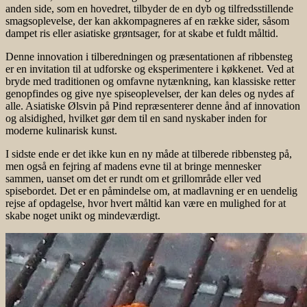
anden side, som en hovedret, tilbyder de en dyb og tilfredsstillende
smagsoplevelse, der kan akkompagneres af en række sider, såsom
dampet ris eller asiatiske grøntsager, for at skabe et fuldt måltid.
Denne innovation i tilberedningen og præsentationen af ribbensteg
er en invitation til at udforske og eksperimentere i køkkenet. Ved at
bryde med traditionen og omfavne nytænkning, kan klassiske retter
genopfindes og give nye spiseoplevelser, der kan deles og nydes af
alle. Asiatiske Ølsvin på Pind repræsenterer denne ånd af innovation
og alsidighed, hvilket gør dem til en sand nyskaber inden for
moderne kulinarisk kunst.
I sidste ende er det ikke kun en ny måde at tilberede ribbensteg på,
men også en fejring af madens evne til at bringe mennesker
sammen, uanset om det er rundt om et grillområde eller ved
spisebordet. Det er en påmindelse om, at madlavning er en uendelig
rejse af opdagelse, hvor hvert måltid kan være en mulighed for at
skabe noget unikt og mindeværdigt.