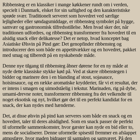
Ribbensteg er en klassiker i mange køkkener rundt om i verden,
specielt i Danmark, elsket for sin saftighed og den karakteristiske
sprøde svær. Traditionelt serveret som hovedret ved særlige
lejligheder eller søndagsmiddage, er ribbensteg symbolet på hygge,
samvær og gastronomisk tilfredsstillelse. Men hvad sker der, når
traditionen udfordres, og ribbensteg transformerer fra hovedret til en
alsidig snack eller delikatesse? Det er netop, hvad konceptet bag
Asiatiske Ølsvin på Pind gør: Det genopfinder ribbensteg og
introducerer den som både en appetitvækker og en hovedret, pakket
med smag og tilberedt på en nyskabende måde.
Denne nye tilgang til ribbensteg åbner dørene for en ny måde at
nyde dette klassiske stykke kød på. Ved at skære ribbenstegen i
bidder og marinere den i en blanding af stout, sojasauce,
hoisinsauce, og en række aromatiske krydderier, får vi et resultat, der
er intens i smagen og uimodståelig i tekstur. Marinaden, rig på dybe,
umami-drevne noter, transformerer ribbensteg fra det velkendte til
noget eksotisk og nyt, hvilket gør det til en perfekt kandidat for en
snack, der kan nydes med hænderne.
Det, at disse ølsvin på pind kan serveres som både en snack og en
hovedret, taler til deres alsidighed. Som en snack passer de perfekt
til uformelle sammenkomster, hvor gæster kan nyde en bid eller to,
mens de socialiserer. Denne uformelle spisestil fremmer en afslappet
atmosfære, hvor maden bidrager til samtalen og samværet. På den