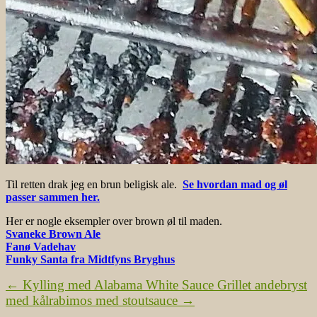
Til retten drak jeg en brun beligisk ale.
Se hvordan mad og øl
passer sammen her.
Her er nogle eksempler over brown øl til maden.
Svaneke Brown Ale
Fanø Vadehav
Funky Santa fra Midtfyns Bryghus
←
Kylling med Alabama White Sauce
Grillet andebryst
med kålrabimos med stoutsauce
→