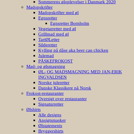
Sommerens øloplevelser i Danmark 2020
Madopskrifter
Madopskrifter med øl
Egnsretter
Egnsretter Bornholm
Vegetarretter med øl
Grillmad med øl
TartØLetter
Silderetter
Kylling på dåse aka beer can chicken
Julemad
PÅSKEFROKOST
Mad- og ølsmagning
ØL- OG MADSMAGNING MED JAN-ERIK
INGVALDSEN
Norske juleretter
Danske Klassikere på Norsk
Frokost-restauranter
Oversigt over restauranter
Signaturretter
Ølshirts
Alle designs
Ansigtsmasker
Ølstatements
Bryggershirts