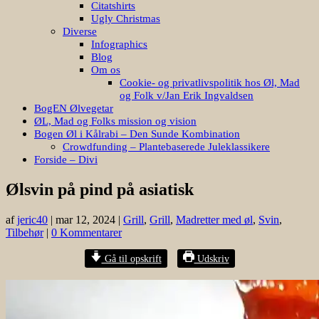
Citatshirts
Ugly Christmas
Diverse
Infographics
Blog
Om os
Cookie- og privatlivspolitik hos Øl, Mad
og Folk v/Jan Erik Ingvaldsen
BogEN Ølvegetar
ØL, Mad og Folks mission og vision
Bogen Øl i Kålrabi – Den Sunde Kombination
Crowdfunding – Plantebaserede Juleklassikere
Forside – Divi
Ølsvin på pind på asiatisk
af
jeric40
|
mar 12, 2024
|
Grill
,
Grill
,
Madretter med øl
,
Svin
,
Tilbehør
|
0 Kommentarer
Gå til opskrift
Udskriv