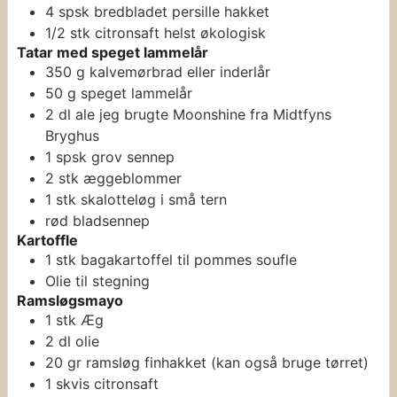
4
spsk
bredbladet persille
hakket
1/2
stk
citronsaft
helst økologisk
Tatar med speget lammelår
350
g
kalvemørbrad
eller inderlår
50
g
speget lammelår
2
dl
ale
jeg brugte Moonshine fra Midtfyns
Bryghus
1
spsk
grov sennep
2
stk
æggeblommer
1
stk
skalotteløg
i små tern
rød bladsennep
Kartoffle
1
stk
bagakartoffel
til pommes soufle
Olie til stegning
Ramsløgsmayo
1
stk
Æg
2
dl
olie
20
gr
ramsløg
finhakket (kan også bruge tørret)
1
skvis
citronsaft