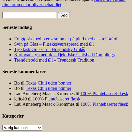
din kommentar bliver behandlet
.
Søg
efter:
Seneste indlæg
Frugtøl-is med bær – sommer på pind med et strejf af øl
Svin på Glas – Flæskesværsspread med Øl
Tjekkisk Gulasch – Hospodský Guláš
Karlovarský knedlík – Tjekkiske Carlsbad Dumplings
Trøndersodd med Øl – Trøndersk Tradition
Seneste kommentarer
Bo
til
Texas Chili uden bønner
Bo
til
Texas Chili uden bønner
Lau Anneberg Maack-Krommes
til
100% Plantebaseret flæsk
jeric40
til
100% Plantebaseret flæsk
Lau Anneberg Maack-Krommes
til
100% Plantebaseret flæsk
Kategorier
Kategorier