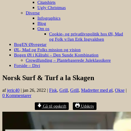
Citatshirts
Ugly Christmas
Diverse
Infographics
Blog
Om os
Cookie- og privatlivspolitik hos Øl, Mad
og Folk v/Jan Erik Ingvaldsen
BogEN Ølvegetar
ØL, Mad og Folks mission og vision
Bogen Øl i Kålrabi – Den Sunde Kombination
Crowdfunding – Plantebaserede Juleklassikere
Forside – Divi
Norsk Surf & Turf a la Skagen
af
jeric40
|
jan 26, 2022
|
Fisk
,
Grill
,
Grill
,
Madretter med øl
,
Okse
|
0 Kommentarer
Gå til opskrift
Udskriv