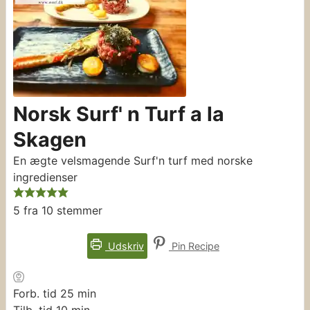
Norsk Surf' n Turf a la
Skagen
En ægte velsmagende Surf'n turf med norske
ingredienser
5
fra
10
stemmer
Udskriv
Pin Recipe
minutter
Forb. tid
25
min
minutter
Tilb. tid
10
min