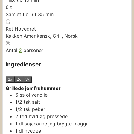
timer
6
t
timer
minutter
Samlet tid
6
t
35
min
Ret
Hovedret
Køkken
Amerikansk, Grill, Norsk
Antal
2
personer
Ingredienser
1x
2x
3x
Grillede jomfruhummer
6
ss
olivenolie
1/2
tsk
salt
1/2
tsk
peber
2
fed
hvidløg
pressede
1
dl
sojasauce
jeg brygte maggi
1
dl
hvedeøl