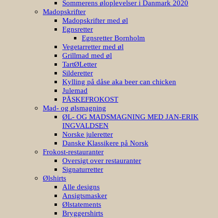
Sommerens øloplevelser i Danmark 2020
Madopskrifter
Madopskrifter med øl
Egnsretter
Egnsretter Bornholm
Vegetarretter med øl
Grillmad med øl
TartØLetter
Silderetter
Kylling på dåse aka beer can chicken
Julemad
PÅSKEFROKOST
Mad- og ølsmagning
ØL- OG MADSMAGNING MED JAN-ERIK
INGVALDSEN
Norske juleretter
Danske Klassikere på Norsk
Frokost-restauranter
Oversigt over restauranter
Signaturretter
Ølshirts
Alle designs
Ansigtsmasker
Ølstatements
Bryggershirts