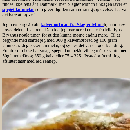
findes ikke fenalår i Danmark, men Slagter Munch i Skagen laver et
speget lammelår
som giver dig den samme smagsoplevelse. Da var
det bare at prøve
!
Jeg havde også købt
kalvemørbrad fra Slagter Munc
h
, som blev
hoveddelen af tataren. Den lod jeg marinere i en ale fra Midtfyns
Bryghus nogle timer, for at den kunne mørne endnu mere. Til at
begynde med startet jeg med 300 g kalvemørbrad og 100 gram
lammelår. Jeg elsker lammelår, og syntes det var en god blanding.
For de som ikke har smagt speget lammelår, vil jeg måske starte med
50g lammelår og 350 g kalv, eller 75 – 325. Prøv dig frem! Jeg
afsluttet tatar med rød sennep.