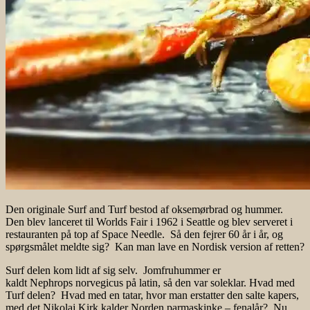
Den originale Surf and Turf bestod af oksemørbrad og hummer.
Den blev lanceret til Worlds Fair i 1962 i Seattle og blev serveret i
restauranten på top af Space Needle. Så den fejrer 60 år i år, og
spørgsmålet meldte sig? Kan man lave en Nordisk version af retten?
Surf delen kom lidt af sig selv. Jomfruhummer er
kaldt
Nephrops norvegicus på latin, så den var soleklar. Hvad med
Turf delen? Hvad med en tatar, hvor man erstatter den salte kapers,
med det Nikolaj Kirk kalder Norden parmaskinke – fenalår? Nu