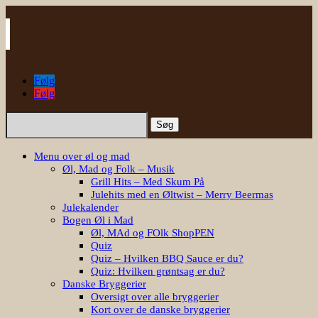
Følg
Følg
Søg
efter:
Menu over øl og mad
Øl, Mad og Folk – Musik
Grill Hits – Med Skum På
Julehits med en Øltwist – Merry Beermas
Julekalender
Bogen Øl i Mad
Øl, MAd og FOlk ShopPEN
Quiz
Quiz – Hvilken BBQ Sauce er du?
Quiz: Hvilken grøntsag er du?
Danske Bryggerier
Oversigt over alle bryggerier
Kort over de danske bryggerier