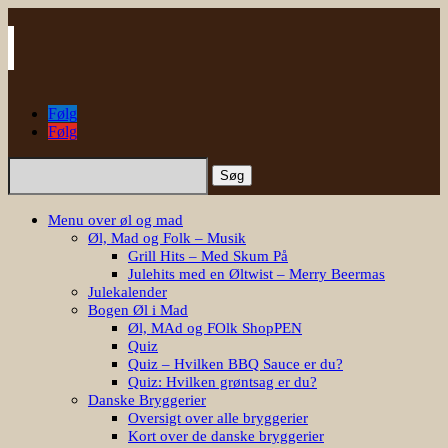
Følg
Følg
Søg
efter:
Menu over øl og mad
Øl, Mad og Folk – Musik
Grill Hits – Med Skum På
Julehits med en Øltwist – Merry Beermas
Julekalender
Bogen Øl i Mad
Øl, MAd og FOlk ShopPEN
Quiz
Quiz – Hvilken BBQ Sauce er du?
Quiz: Hvilken grøntsag er du?
Danske Bryggerier
Oversigt over alle bryggerier
Kort over de danske bryggerier