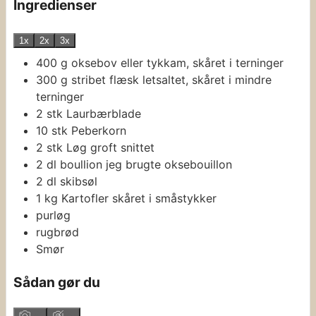
Ingredienser
1x
2x
3x
400
g
oksebov
eller tykkam, skåret i terninger
300
g
stribet flæsk
letsaltet, skåret i mindre
terninger
2
stk
Laurbærblade
10
stk
Peberkorn
2
stk
Løg
groft snittet
2
dl
boullion
jeg brugte oksebouillon
2
dl
skibsøl
1
kg
Kartofler
skåret i småstykker
purløg
rugbrød
Smør
Sådan gør du