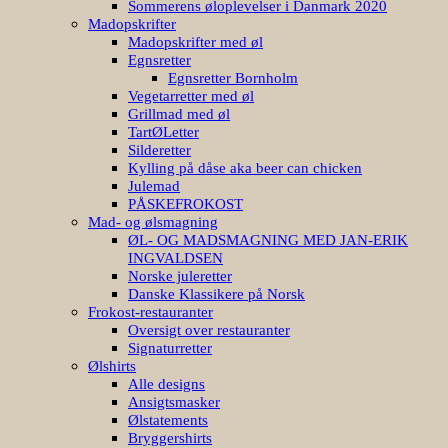
Sommerens øloplevelser i Danmark 2020
Madopskrifter
Madopskrifter med øl
Egnsretter
Egnsretter Bornholm
Vegetarretter med øl
Grillmad med øl
TartØLetter
Silderetter
Kylling på dåse aka beer can chicken
Julemad
PÅSKEFROKOST
Mad- og ølsmagning
ØL- OG MADSMAGNING MED JAN-ERIK
INGVALDSEN
Norske juleretter
Danske Klassikere på Norsk
Frokost-restauranter
Oversigt over restauranter
Signaturretter
Ølshirts
Alle designs
Ansigtsmasker
Ølstatements
Bryggershirts