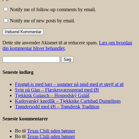
Notify me of follow-up comments by email.
Notify me of new posts by email.
Dette site anvender Akismet til at reducere spam.
Læs om hvordan
din kommentar bliver behandlet
.
Søg
efter:
Seneste indlæg
Frugtøl-is med bær – sommer på pind med et strejf af øl
Svin på Glas – Flæskesværsspread med Øl
Tjekkisk Gulasch – Hospodský Guláš
Karlovarský knedlík – Tjekkiske Carlsbad Dumplings
Trøndersodd med Øl – Trøndersk Tradition
Seneste kommentarer
Bo
til
Texas Chili uden bønner
Bo
til
Texas Chili uden bønner