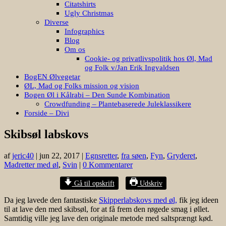
Citatshirts
Ugly Christmas
Diverse
Infographics
Blog
Om os
Cookie- og privatlivspolitik hos Øl, Mad
og Folk v/Jan Erik Ingvaldsen
BogEN Ølvegetar
ØL, Mad og Folks mission og vision
Bogen Øl i Kålrabi – Den Sunde Kombination
Crowdfunding – Plantebaserede Juleklassikere
Forside – Divi
Skibsøl labskovs
af
jeric40
|
jun 22, 2017
|
Egnsretter
,
fra søen
,
Fyn
,
Gryderet
,
Madretter med øl
,
Svin
|
0 Kommentarer
Gå til opskrift
Udskriv
Da jeg lavede den fantastiske
Skipperlabskovs med øl,
fik jeg ideen
til at lave den med skibsøl, for at få frem den røgede smag i øllet.
Samtidig ville jeg lave den originale metode med saltsprængt kød.