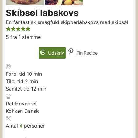
Skibsøl labskovs
En fantastisk smagfuld skipperlabskovs med skibsøl
5
fra 1 stemme
Udskriv
Pin Recipe
minutter
Forb. tid
10
min
minutter
Tilb. tid
2
min
minutter
Samlet tid
12
min
Ret
Hovedret
Køkken
Dansk
Antal
4
personer