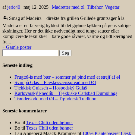
af
jeric40
|
maj 12, 2025
|
Madretter med øl
,
Tilbehør
,
Vegetar
🏝️ Smag af Madeira – direkte fra grillen Grillede grøntsager à la
Madeira er en farverig hyldest til det grønne køkken på øens solrige
skråninger. Her er det ikke nødvendigt med tunge saucer eller
komplicerede teknikker – bare gode råvarer, varme og lidt kærlighed
fra...
« Gamle poster
Søg
efter:
Seneste indlæg
Frugtøl-is med bær – sommer på pind med et strejf af øl
Svin på Glas – Flæskesværsspread med Øl
Tjekkisk Gulasch – Hospodský Guláš
Karlovarský knedlík – Tjekkiske Carlsbad Dumplings
Trøndersodd med Øl – Trøndersk Tradition
Seneste kommentarer
Bo
til
Texas Chili uden bønner
Bo
til
Texas Chili uden bønner
Lau Anneberg Maack-Krommes
til
100% Plantebaseret flæsk