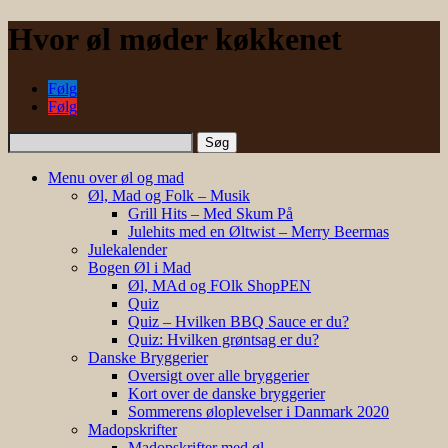
Hvor øl møder køkkenet
Følg
Følg
Søg
efter:
Menu over øl og mad
Øl, Mad og Folk – Musik
Grill Hits – Med Skum På
Julehits med en Øltwist – Merry Beermas
Julekalender
Bogen Øl i Mad
Øl, MAd og FOlk ShopPEN
Quiz
Quiz – Hvilken BBQ Sauce er du?
Quiz: Hvilken grøntsag er du?
Danske Bryggerier
Oversigt over alle bryggerier
Kort over de danske bryggerier
Sommerens øloplevelser i Danmark 2020
Madopskrifter
Madopskrifter med øl