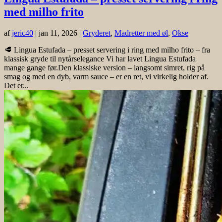
med milho frito
af
jeric40
|
jan 11, 2026
|
Gryderet
,
Madretter med øl
,
Okse
🥩 Lingua Estufada – presset servering i ring med milho frito – fra
klassisk gryde til nytårselegance Vi har lavet Lingua Estufada
mange gange før.Den klassiske version – langsomt simret, rig på
smag og med en dyb, varm sauce – er en ret, vi virkelig holder af.
Det er...