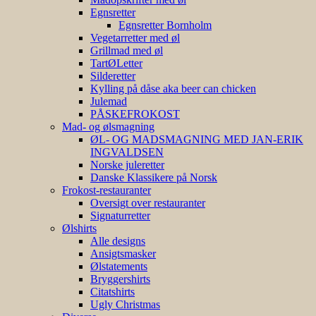
Egnsretter
Egnsretter Bornholm
Vegetarretter med øl
Grillmad med øl
TartØLetter
Silderetter
Kylling på dåse aka beer can chicken
Julemad
PÅSKEFROKOST
Mad- og ølsmagning
ØL- OG MADSMAGNING MED JAN-ERIK
INGVALDSEN
Norske juleretter
Danske Klassikere på Norsk
Frokost-restauranter
Oversigt over restauranter
Signaturretter
Ølshirts
Alle designs
Ansigtsmasker
Ølstatements
Bryggershirts
Citatshirts
Ugly Christmas