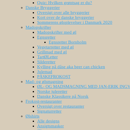
Quiz: Hvilken grøntsag er du?
Danske Bryggerier
Oversigt over alle bryggerier
Kort over de danske bryggerier
Sommerens øloplevelser i Danmark 2020
Madopskrifter
Madopskrifter med øl
Egnsretter
Egnsretter Bornholm
Vegetarretter med øl
Grillmad med øl
TartØLetter
Silderetter
Kylling på dåse aka beer can chicken
Julemad
PÅSKEFROKOST
Mad- og ølsmagning
ØL- OG MADSMAGNING MED JAN-ERIK ING
Norske juleretter
Danske Klassikere på Norsk
Frokost-restauranter
Oversigt over restauranter
Signaturretter
Ølshirts
Alle designs
Ansigtsmasker