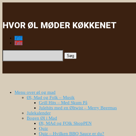
HVOR ØL MØDER KØKKENET
Følg
Følg
Søg
efter:
Menu over øl og mad
Øl, Mad og Folk – Musik
Grill Hits – Med Skum På
Julehits med en Øltwist – Merry Beermas
Julekalender
Bogen Øl i Mad
Øl, MAd og FOlk ShopPEN
Quiz
Quiz – Hvilken BBQ Sauce er du?