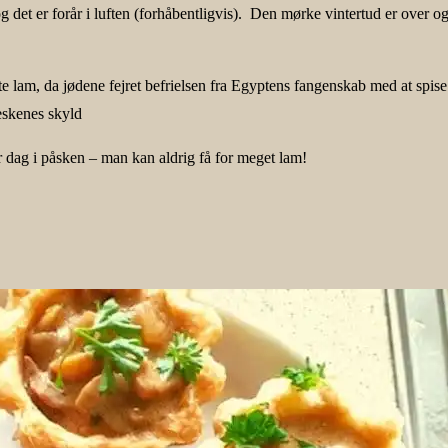
 det er forår i luften (forhåbentligvis). Den mørke vintertud er over o
piste lam, da jødene fejret befrielsen fra Egyptens fangenskab med at spi
eskenes skyld
 dag i påsken – man kan aldrig få for meget lam!