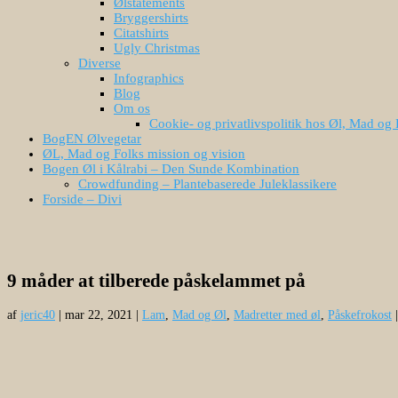
Ølstatements
Bryggershirts
Citatshirts
Ugly Christmas
Diverse
Infographics
Blog
Om os
Cookie- og privatlivspolitik hos Øl, Mad og 
BogEN Ølvegetar
ØL, Mad og Folks mission og vision
Bogen Øl i Kålrabi – Den Sunde Kombination
Crowdfunding – Plantebaserede Juleklassikere
Forside – Divi
9 måder at tilberede påskelammet på
af
jeric40
|
mar 22, 2021
|
Lam
,
Mad og Øl
,
Madretter med øl
,
Påskefrokost